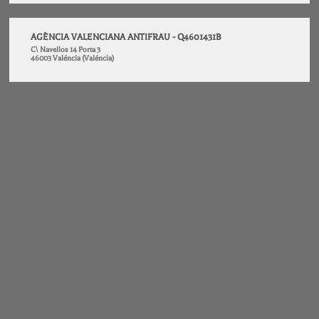
AGÈNCIA VALENCIANA ANTIFRAU - Q4601431B
C\ Navellos 14 Porta 3
46003 Valéncia (Valéncia)